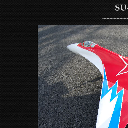
SU
******************